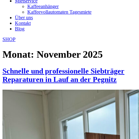
Mietservice
Kaffeeanhänger
Kaffeevollautomaten Tagesmiete
Über uns
Kontakt
Blog
SHOP
Monat:
November 2025
Schnelle und professionelle Siebträger
Reparaturen in Lauf an der Pegnitz